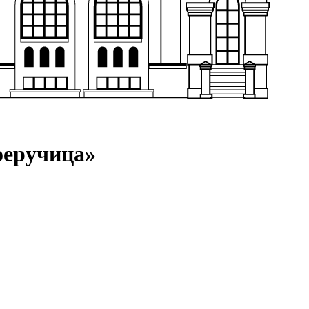
оеручица»