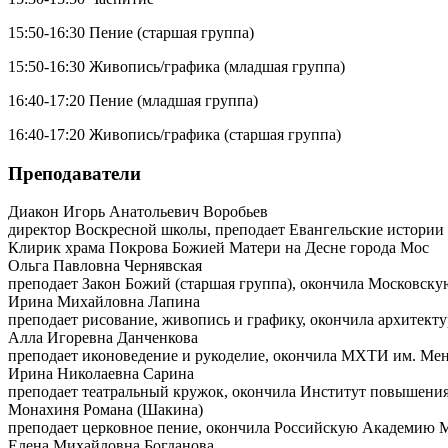
15:50-16:30 Пение (старшая группа)
15:50-16:30 Живопись/графика (младшая группа)
16:40-17:20 Пение (младшая группа)
16:40-17:20 Живопись/графика (старшая группа)
Преподаватели
Диакон Игорь Анатольевич Воробьев
директор Воскресной школы, преподает Евангельские истории
Клирик храма Покрова Божией Матери на Десне города Мос
Ольга Павловна Чернявская
преподает Закон Божий (старшая группа), окончила Московск
Ирина Михайловна Лапина
преподает рисование, живопись и графику, окончила архитек
Алла Игоревна Данченкова
преподает иконоведение и рукоделие, окончила МХТИ им. Мен
Ирина Николаевна Сарина
преподает театральный кружок, окончила Институт повышени
Монахиня Романа (Шакина)
преподает церковное пение, окончила Российскую Академию М
Елена Михайловна Богданова