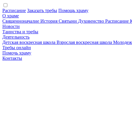
Расписание
Заказать требы
Помощь храму
О храме
Священноначалие
История
Святыни
Духовенство
Расписание
Новости
Таинства и требы
Деятельность
Детская воскресная школа
Взрослая воскресная школа
Молодеж
Требы онлайн
Помочь храму
Контакты