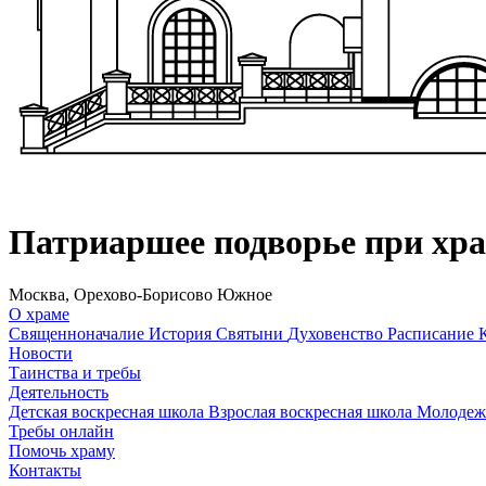
Патриаршее подворье при хр
Москва, Орехово-Борисово Южное
О храме
Священноначалие
История
Святыни
Духовенство
Расписание
Новости
Таинства и требы
Деятельность
Детская воскресная школа
Взрослая воскресная школа
Молодеж
Требы онлайн
Помочь храму
Контакты