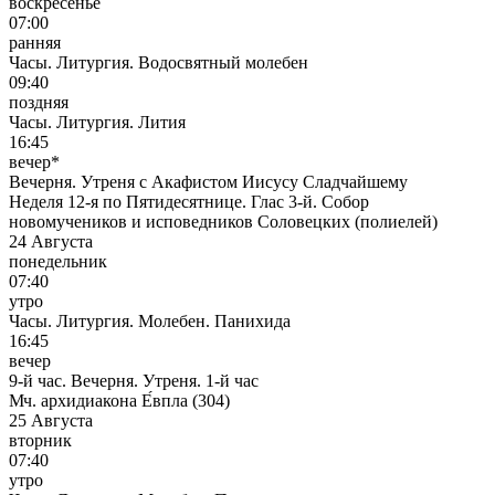
воскресенье
07:00
ранняя
Часы. Литургия. Водосвятный молебен
09:40
поздняя
Часы. Литургия. Лития
16:45
вечер*
Вечерня. Утреня с Акафистом Иисусу Сладчайшему
Неделя 12-я по Пятидесятнице. Глас 3-й. Собор
новомучеников и исповедников Соловецких (полиелей)
24 Августа
понедельник
07:40
утро
Часы. Литургия. Молебен. Панихида
16:45
вечер
9-й час. Вечерня. Утреня. 1-й час
Мч. архидиакона Е́впла (304)
25 Августа
вторник
07:40
утро