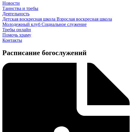
Новости
Таинства и требы
Деятельность
Детская воскресная школа
Взрослая воскресная школа
Молодежный клуб
Социальное служение
Требы онлайн
Помочь храму
Контакты
Расписание богослужений