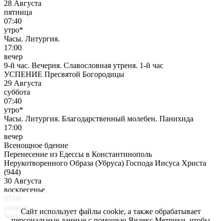
28 Августа
пятница
07:40
утро*
Часы. Литургия.
17:00
вечер
9-й час. Вечерня. Славословная утреня. 1-й час
УСПЕНИЕ Пресвятой Богородицы
29 Августа
суббота
07:40
утро*
Часы. Литургия. Благодарственный молебен. Панихида
17:00
вечер
Всенощное бдение
Перенесение из Едессы в Константинополь
Нерукотворенного Образа (Убруса) Господа Иисуса Христа
(944)
30 Августа
воскресенье
07:00
ранняя
Сайт использует файлы cookie, а также обрабатывает
Часы. Литургия. Водосвятный молебен
персональные данные с помощью Яндекс Метрики, чтобы