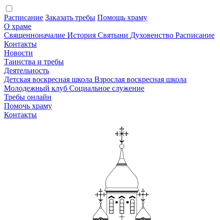
Расписание
Заказать требы
Помощь храму
О храме
Священноначалие
История
Святыни
Духовенство
Расписание
Контакты
Новости
Таинства и требы
Деятельность
Детская воскресная школа
Взрослая воскресная школа
Молодежный клуб
Социальное служение
Требы онлайн
Помочь храму
Контакты