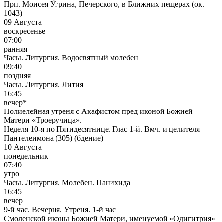
Прп. Моисея У́грина, Печерского, в Ближних пещерах (ок.
1043)
09 Августа
воскресенье
07:00
ранняя
Часы. Литургия. Водосвятный молебен
09:40
поздняя
Часы. Литургия. Лития
16:45
вечер*
Полиелейная утреня с Акафистом пред иконой Божией
Матери «Троеручица».
Неделя 10-я по Пятидесятнице. Глас 1-й. Вмч. и целителя
Пантелеимона (305) (бдение)
10 Августа
понедельник
07:40
утро
Часы. Литургия. Молебен. Панихида
16:45
вечер
9-й час. Вечерня. Утреня. 1-й час
Смоленской иконы Божией Матери, именуемой «Одигитрия»