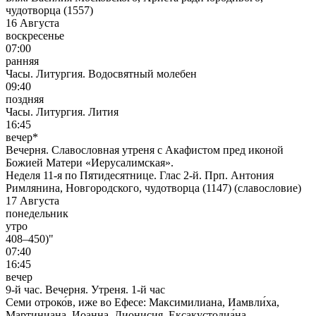
чудотворца (1557)
16 Августа
воскресенье
07:00
ранняя
Часы. Литургия. Водосвятный молебен
09:40
поздняя
Часы. Литургия. Лития
16:45
вечер*
Вечерня. Славословная утреня с Акафистом пред иконой
Божией Матери «Иерусалимская».
Неделя 11-я по Пятидесятнице. Глас 2-й. Прп. Антония
Римлянина, Новгородского, чудотворца (1147) (славословие)
17 Августа
понедельник
утро
408–450)"
07:40
16:45
вечер
9-й час. Вечерня. Утреня. 1-й час
Семи отроко́в, иже во Ефесе: Максимилиана, Иамвли́ха,
Мартиниана, Иоанна, Дионисия, Ексакустодиа́на