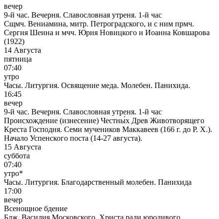
вечер
9-й час. Вечерня. Славословная утреня. 1-й час
Сщмч. Вениамина, митр. Петроградского, и с ним прмч.
Сергия Шеина и мчч. Юрия Новицкого и Иоанна Ковшарова
(1922)
14 Августа
пятница
07:40
утро
Часы. Литургия. Освящение меда. Молебен. Панихида.
16:45
вечер
9-й час. Вечерня. Славословная утреня. 1-й час
Происхождение (изнесение) Честны́х Древ Животворящего
Креста Господня. Семи мучеников Маккавеев (166 г. до Р. Х.).
Начало Успенского поста (14-27 августа).
15 Августа
суббота
07:40
утро*
Часы. Литургия. Благодарственный молебен. Панихида
17:00
вечер
Всенощное бдение
Блж. Василия Московского, Христа ради юродивого,