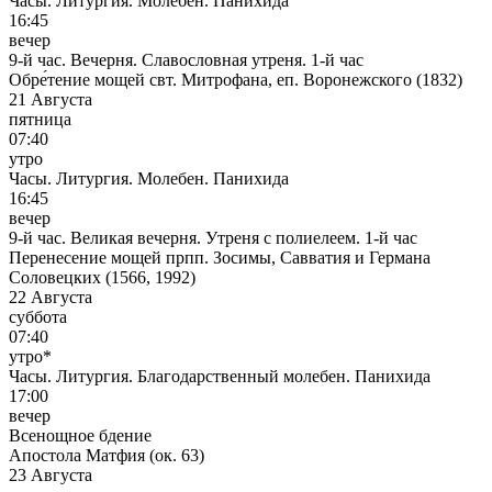
Часы. Литургия. Молебен. Панихида
16:45
вечер
9-й час. Вечерня. Славословная утреня. 1-й час
Обре́тение мощей свт. Митрофана, еп. Воронежского (1832)
21 Августа
пятница
07:40
утро
Часы. Литургия. Молебен. Панихида
16:45
вечер
9-й час. Великая вечерня. Утреня с полиелеем. 1-й час
Перенесение мощей прпп. Зосимы, Савватия и Германа
Соловецких (1566, 1992)
22 Августа
суббота
07:40
утро*
Часы. Литургия. Благодарственный молебен. Панихида
17:00
вечер
Всенощное бдение
Апостола Матфия (ок. 63)
23 Августа