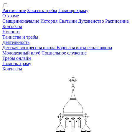
Расписание
Заказать требы
Помощь храму
О храме
Священноначалие
История
Святыни
Духовенство
Расписание
Контакты
Новости
Таинства и требы
Деятельность
Детская воскресная школа
Взрослая воскресная школа
Молодежный клуб
Социальное служение
Требы онлайн
Помочь храму
Контакты