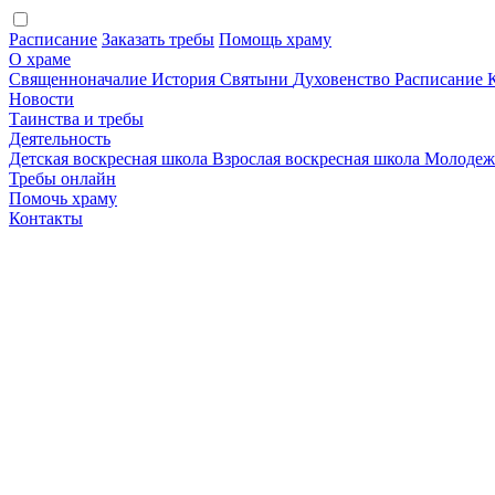
Расписание
Заказать требы
Помощь храму
О храме
Священноначалие
История
Святыни
Духовенство
Расписание
Новости
Таинства и требы
Деятельность
Детская воскресная школа
Взрослая воскресная школа
Молодеж
Требы онлайн
Помочь храму
Контакты