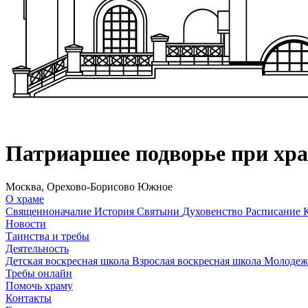
Патриаршее подворье при хр
Москва, Орехово-Борисово Южное
О храме
Священноначалие
История
Святыни
Духовенство
Расписание
Новости
Таинства и требы
Деятельность
Детская воскресная школа
Взрослая воскресная школа
Молодеж
Требы онлайн
Помочь храму
Контакты