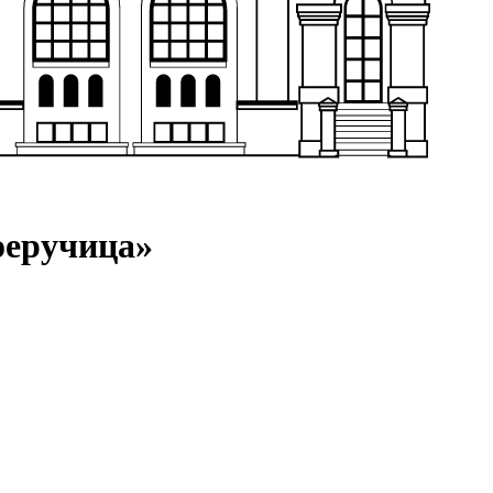
оеручица»